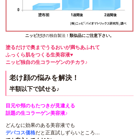
ニッピだけ
の独自製法！
類似品にご注意下さい。
塗るだけで奥までうるおいが満ちあふれて
ふっくら肌をつくる生美容液♥
ニッピ独自の生コラーゲンのチカラ♪
老け顔の悩みを解決！
半額以下で試せる♪
目元や頬のもたつきが見違える
話題の生コラーゲン美容液♪
どんなに効果のある美容液でも
デパコス価格
だと正直試しずらいところ…