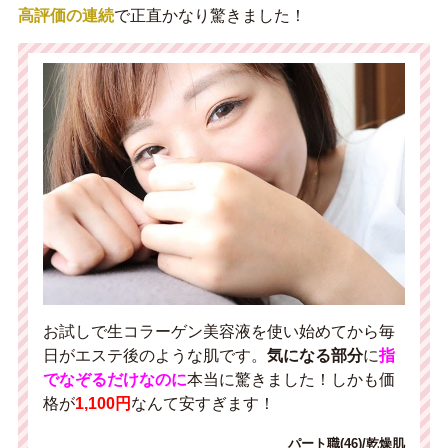
高評価の連続
で正直かなり驚きました！
お試しで生コラーゲン美容液を使い始めてから毎
日がエステ後のような肌です。
気になる部分
に
指
でなぞるだけなのに
本当に驚きました！しかも価
格が
1,100円
なんて安すぎます！
パート職(46)/乾燥肌