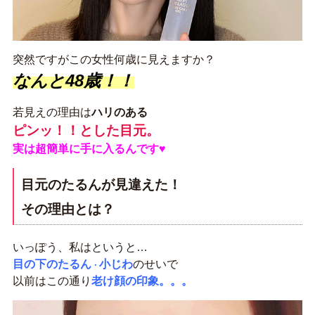
突然ですがこの女性何歳に見えますか？
なんと48歳！！
若見えの理由は
ハリのある
ピンッ！！とした目元。
実は超簡単に手に入るんです♥
目元のたるんが見違えた！
その理由とは？
いっぽう、私はというと…
目の下のたるん
小じわ
のせいで
・
以前はこの通り
老け顔の印象。。。