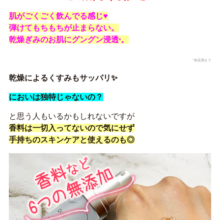
肌がごくごく飲んでる感じ♥
弾けてもちもちが止まらない。
乾燥ぎみのお肌にグングン浸透
。
*
*角質層まで
乾燥によるくすみもサッパリ✨
においは独特じゃないの？
と思う人もいるかもしれないですが
香料は一切入ってないので気にせず
手持ちのスキンケアと使えるのも◎