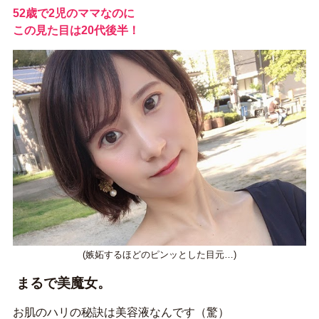
52歳で2児のママなのに
この見た目は20代後半！
(嫉妬するほどのピンッとした目元…)
まるで美魔女。
お肌のハリの秘訣は美容液なんです（驚）