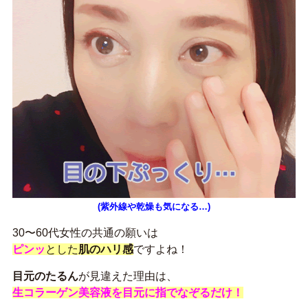
(紫外線や乾燥も気になる…)
30〜60代女性の共通の願いは
ピンッ
とした
肌
のハリ感
ですよね！
目元のたるん
が見違えた理由は、
生コラーゲン美容液を目元に指でなぞるだけ！