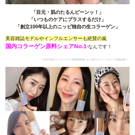
「目元・肌のたるんピーンッ！」
「いつものケアにプラスするだけ」
「創立100年以上のニッピ独自の生コラーゲン」
美容雑誌モデルやインフルエンサーも絶賛の嵐
国内コラーゲン原料シェアNo.1
なんです！
*
※2021年度コラーゲンペプチド国内販売料第一位（日本ゼラチン・コラ‐ゲン工業組合調べ）