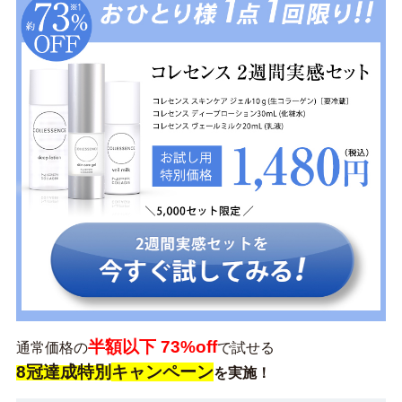
半額以下 73%off
通常価格の
で試せる
8冠達成特別
キャンペーン
を実施
！