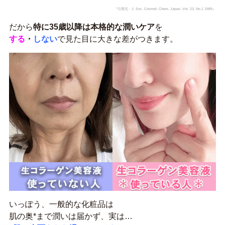
*引用元：J. Soc. Cosmet. Chem. Japan. Vol. 23, No.1 1989』
だから
特に35歳以降は本格的な潤いケア
を
する
・
しない
で見た目に大きな差がつきます。
いっぽう、一般的な化粧品は
肌の奥*まで潤いは届かず、実は…