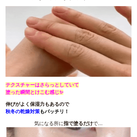
テクスチャーはさらっとしていて
塗った瞬間とけこむ感じ✨
伸びがよく保湿力もあるので
秋冬の乾燥対策
もバッチリ！
気になる所に
指で塗るだけ
で…