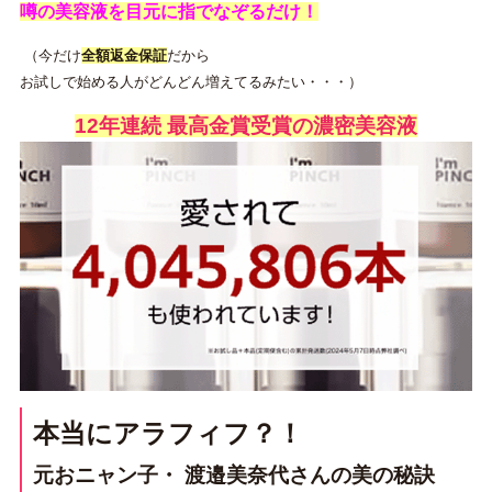
噂の美容液を目元に指でなぞるだけ！
（今だけ
全額返金保証
だから
お試しで始める人がどんどん増えてるみたい・・・）
12年連続 最高金賞受賞の濃密美容液
本当にアラフィフ？！
元おニャン子・ 渡邉美奈代さんの美の秘訣