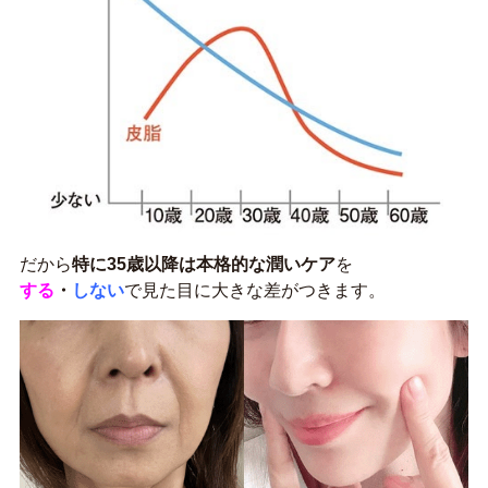
だから
特に35歳以降は本格的な潤いケア
を
する
・
しない
で見た目に大きな差がつきます。