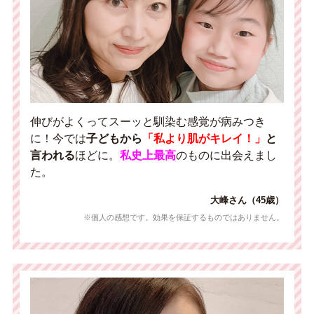
伸びがよくってスーッと馴染む感覚が病みつき
に！今では
子どもから
「私より肌がキレイ！」
と
言われる
ほどに。
私史上最高
のものに出会えまし
た。
大峰さん（45歳）
※個人の感想です。効果を保証するものではありません。