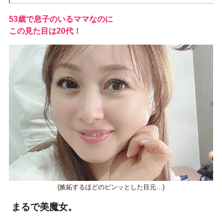
53歳で息子のいるママなのに
この見た目は20代！
(嫉妬するほどのピンッとした目元…)
まるで美魔女。