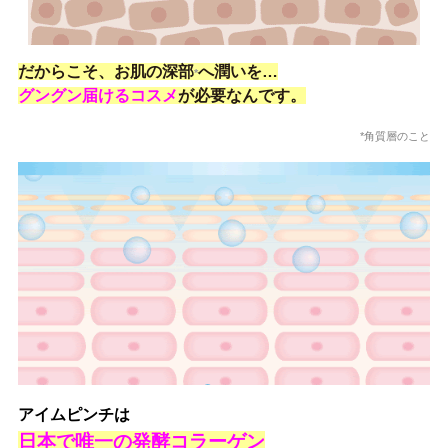
だからこそ、お肌の深部
へ潤いを…
*
グングン届けるコスメ
が必要なんで
す。
*角質層のこと
アイムピンチは
日本で唯一の発酵コラーゲン