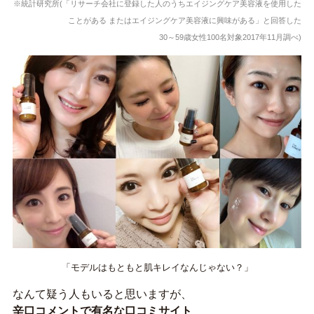
※
統計研究所
(
「リサーチ会社に登録した人のうちエイジングケア美容液を使用した
ことがある またはエイジングケア美容液に興味がある」と回答した
30
～
59
歳女性
100
名対象
2017
年
11
月調べ
)
「モデルはもともと肌キレイなんじゃない？」
なんて疑う人もいると思いますが、
辛口コメントで有名な口コミサイト