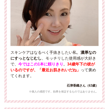
スキンケアはなるべく手抜きしたい私。
濃厚なの
にすっとなじむし
、モッチリした使用感が大好き
で、
今ではこの
1
本に頼りきり
。
34
歳年下の彼が
いるのですが、「最近お肌きれいだね」
って褒め
てくれます。
石津香織さん（63歳）
※個人の感想です。効果を保証するものではありません。