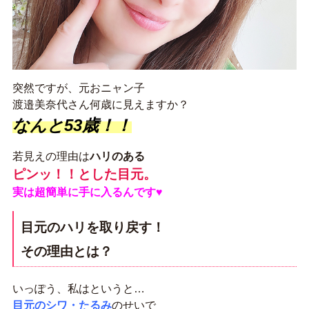
突然ですが、元おニャン子
渡邉美奈代さん何歳に見えますか？
なんと53歳！！
若見えの理由は
ハリのある
ピンッ！！とした目元。
実は超簡単に手に入るんです♥
目元のハリを取り戻す！
その理由とは？
いっぽう、私はというと…
目元のシワ・たるみ
のせいで