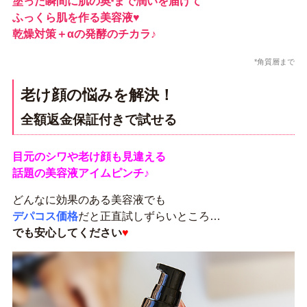
塗った瞬間に肌の奥
まで潤いを届けて
*
ふっくら肌を作る美容液♥
乾燥対策＋αの発酵のチカラ♪
*角質層まで
老け顔の悩みを解決！
全額返金保証付きで試せる
目元のシワや老け顔も見違える
話題の美容液アイムピンチ♪
どんなに効果のある美容液でも
デパコス価格
だと正直試しずらいところ…
でも安心してください
♥