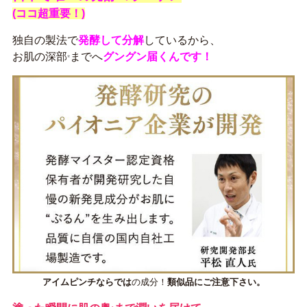
(ココ超重要！)
独自の製法で
発酵して分解
しているから、
お肌の深部
までへ
グングン届くんです！
*
アイムピンチならでは
の成分！
類似品にご注意下さい。