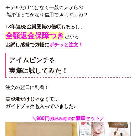
モデルだけではなく一般の人からの
高評価ってかなり信用できますよね？
13年連続 金賞受賞の信頼
もあるし、
全額返金保障つき
だから
お試し感覚で気軽に
ポチッと注文！
アイムピンチを
実際に試してみた！
注文の翌日に到着！
美容液だけじゃなくて…
ガイドブックも入っていました♪
＼980円
豪華セット／
(税込み)なのに