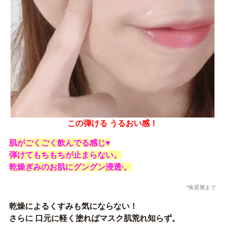
この弾ける うるおい感！
肌がごくごく飲んでる感じ♥
弾けてもちもちが止まらない。
乾燥ぎみのお肌にグングン浸透
。
*
*角質層まで
乾燥によるくすみも気にならない！
さらに 口元に軽く塗ればマスク肌荒れ知らず。