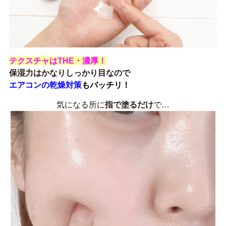
テクスチャはTHE・濃厚！
保湿力はかなりしっかり目なので
エアコンの乾燥対策
もバッチリ！
気になる所に
指で塗るだけ
で…