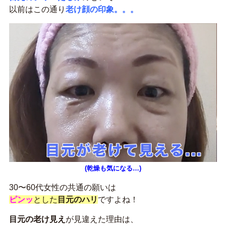
以前はこの通り
老け顔の印象。。。
(乾燥も気になる…)
30〜60代女性の共通の願いは
ピンッ
とした
目元のハリ
ですよね！
目元の老け見え
が見違えた理由は、